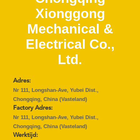
CONTACTEER
Xionggong
ONS
Mechanical &
NIEUWS
Electrical Co.,
SITEMAP
Ltd.
PRIVACY
POLICY
Adres:
Nr 111, Longshan-Ave, Yubei Dist.,
Chongqing, China (Vasteland)
Factory Adres:
Nr 111, Longshan-Ave, Yubei Dist.,
Chongqing, China (Vasteland)
Werktijd: