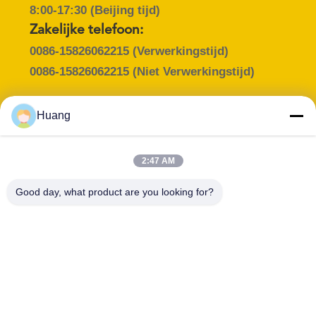
8:00-17:30 (Beijing tijd)
Zakelijke telefoon:
0086-15826062215
(Verwerkingstijd)
0086-15826062215
(Niet Verwerkingstijd)
Huang
Contactpersoon :
Mr. Xijia Huang
2:47 AM
E-mail :
Good day, what product are you looking for?
cqxionggong@foxmail.com
Functie :
Telefoon :
Sales Manager
15826062215
WHATSAPP :
Skype :
+8615826062215
yellowxiplus