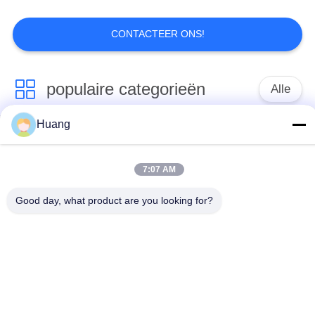
CONTACTEER ONS!
9
Turbocompressorschach
populaire categorieën
Alle
Huang
Marine Turbocharger
ABB-
Parts
Turbocompressor
7:07 AM
Mitsubishi
7
Good day, what product are you looking for?
IHI-
ONTMOETE
MENSENturbocompressor
De Huisvesting van
Turbocompressor
het
De Huisvesting van
turbocompressorlager
Turbocompressorschacht
het
turbocompressorlager