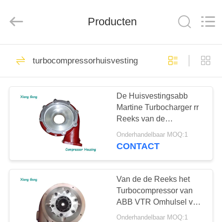
Xionggong
Mechanical
&
Electrical
Producten
Co.,
Ltd..
All
Rights
HUIS
Reserved.
13
turbocompressorhuisvesting
Marine
PRODUCTEN
Turbocharger Parts
De Huisvestingsabb
Martine Turbocharger rr
ONGEVEER
Reeks van de
ONS
turbocompressorcompressor
Onderhandelbaar MOQ:1
CONTACT
14
FABRIEKSREIS
ABB-
Van de de Reeks het
KWALITEITSCONTROLE
Turbocompressor van
Turbocompressor
ABB VTR Omhulsel van
de de
Onderhandelbaar MOQ:1