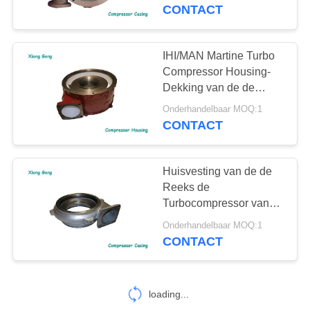
CONTACTEER
Huisvestingscompressor
CONTACT
voor Schipdieselmotor
ONS
IHI/MAN Martine Turbo
13
NIEUWS
Compressor Housing-
IHI-
Dekking van de de
Reeks de
SITEMAP
MENSENturbocompress
Onderhandelbaar MOQ:1
Turbocompressor van
CONTACT
relatieve vochtigheid
PRIVACY
Huisvesting van de de
POLICY
Reeks de
Turbocompressor van
7
ABB TPS voor
Onderhandelbaar MOQ:1
Mitsubishi
Schipdieselmotor
CONTACT
ONTMOETE
Turbocompressor
loading...