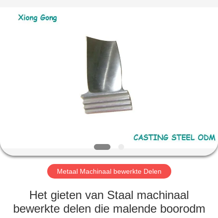
Xionggong
Mechanical
&
Electrical
Co.,
Ltd..
All
Rights
HUIS
Reserved.
PRODUCTEN
ONGEVEER
ONS
FABRIEKSREIS
Metaal Machinaal bewerkte Delen
KWALITEITSCONTROLE
Het gieten van Staal machinaal
bewerkte delen die malende boorodm