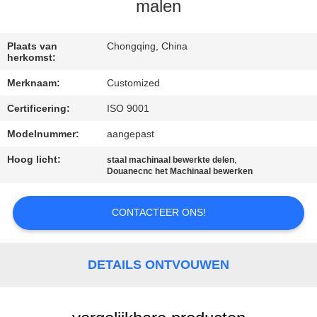
CONTACTEER
malen
ONS
Plaats van
Chongqing, China
herkomst:
NIEUWS
Merknaam:
Customized
Certificering:
ISO 9001
SITEMAP
Modelnummer:
aangepast
PRIVACY
Hoog licht:
,
staal machinaal bewerkte delen
Douanecnc het Machinaal bewerken
POLICY
CONTACTEER ONS!
DETAILS ONTVOUWEN