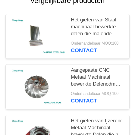
vergelijkbare producten
Het gieten van Staal
machinaal bewerkte
delen die malende
boorodm malen
Onderhandelbaar MOQ:100
CONTACT
Aangepaste CNC
Metaal Machinaal
bewerkte Delenodm
Aluminium machinaal
Onderhandelbaar MOQ:100
bewerkte delen
CONTACT
Het gieten van Ijzercnc
Metaal Machinaal
bewerkte Delen die het