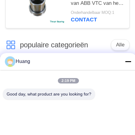
van ABB VTC van het
de Duwlager de Delen
Onderhandelbaar MOQ:1
van de de
CONTACT
Turbocompressorreparatie
populaire categorieën
Alle
Huang
Marine Turbocharger
ABB-
Parts
Turbocompressor
2:19 PM
Mitsubishi
IHI-
Good day, what product are you looking for?
ONTMOETE
MENSENturbocompressor
Turbocompressor
De Huisvesting van
Turbocompressorschacht
het