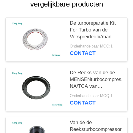
vergelijkbare producten
De turboreparatie Kit
For Turbo van de
Verspreiderihi/man
Martine Turbocharger
Onderhandelbaar MOQ:1
NA/TCA Reeks
CONTACT
De Reeks van de de
MENSENturbocompressor
NA/TCA van
dekkingsring
Onderhandelbaar MOQ:1
turbocharger repair kit
CONTACT
IHI
Van de de
Reeksturbocompressor