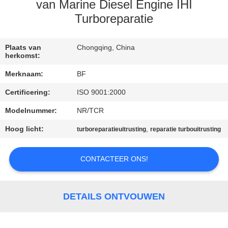
CONTACTEER
van Marine Diesel Engine IHI
ONS
Turboreparatie
NIEUWS
Plaats van
Chongqing, China
herkomst:
Merknaam:
BF
SITEMAP
Certificering:
ISO 9001:2000
Modelnummer:
NR/TCR
PRIVACY
POLICY
Hoog licht:
,
turboreparatieuitrusting
reparatie turbouitrusting
CONTACTEER ONS!
DETAILS ONTVOUWEN