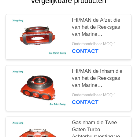
vergelijkbare producten
IHI/MAN de Afzet die
van het de Reeksgas
van Marine
Turbocharger NA/TCA
Onderhandelbaar MOQ:1
Spanwijdte Met lange
CONTACT
levensuur insluiten
IHI/MAN de Inham die
van het de Reeksgas
van Marine
Turbocharger Turbo
Onderhandelbaar MOQ:1
Housing NA/TCA Gat
CONTACT
Drie insluiten
Gasinham die Twee
Gaten Turbo
Achterhuisvesting voor