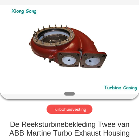
Xionggong
Mechanical
&
Electrical
Co.,
Ltd..
All
Rights
HUIS
Reserved.
PRODUCTEN
ONGEVEER
ONS
FABRIEKSREIS
Turbohuisvesting
KWALITEITSCONTROLE
De Reeksturbinebekleding Twee van
ABB Martine Turbo Exhaust Housing