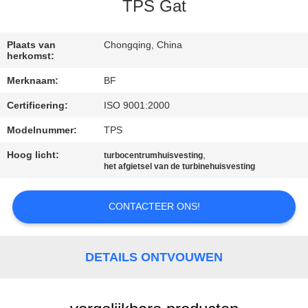
CONTACTEER
TPS Gat
ONS
Plaats van
Chongqing, China
herkomst:
NIEUWS
Merknaam:
BF
Certificering:
ISO 9001:2000
SITEMAP
Modelnummer:
TPS
PRIVACY
Hoog licht:
,
turbocentrumhuisvesting
het afgietsel van de turbinehuisvesting
POLICY
CONTACTEER ONS!
DETAILS ONTVOUWEN