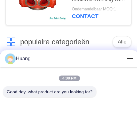
Schipdieselmotor
Onderhandelbaar MOQ:1
insluiten
CONTACT
populaire categorieën
Alle
Huang
Marine Turbocharger
ABB-
Parts
Turbocompressor
4:00 PM
Mitsubishi
IHI-
Good day, what product are you looking for?
ONTMOETE
MENSENturbocompressor
Turbocompressor
De Huisvesting van
Turbocompressorschacht
het
turbocompressorlager