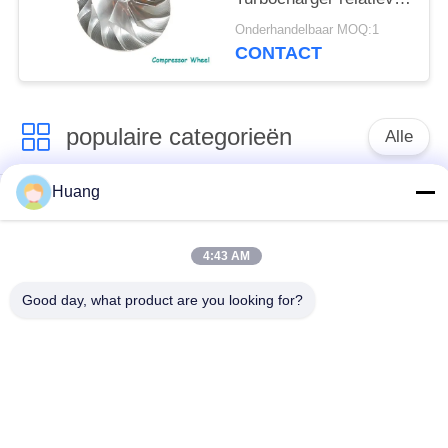
vochtigheid van de
Onderhandelbaar MOQ:1
turbocompressorturbine
CONTACT
populaire categorieën
Alle
Huang
Marine Turbocharger
ABB-
Parts
Turbocompressor
4:43 AM
Mitsubishi
IHI-
Good day, what product are you looking for?
ONTMOETE
MENSENturbocompressor
Turbocompressor
De Huisvesting van
Turbocompressorschacht
het
turbocompressorlager