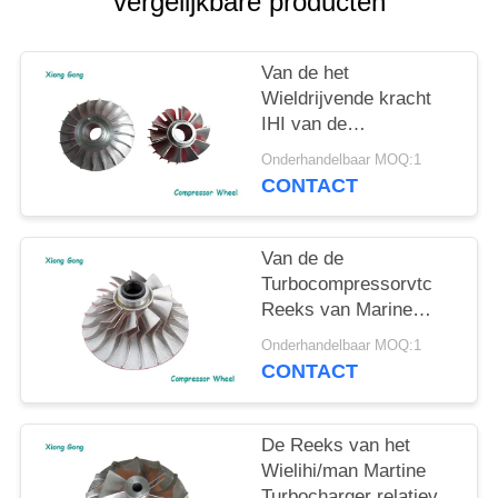
vergelijkbare producten
Van de het
Wieldrijvende kracht
IHI van de
turbocompressorcompresso
Onderhandelbaar MOQ:1
de Reeks van de de
CONTACT
MENSENturbocompressor
NA/TCA
Van de de
Turbocompressorvtc
Reeks van Marine
Diesel Engine ABB de
Onderhandelbaar MOQ:1
Compressorwiel
CONTACT
De Reeks van het
Wielihi/man Martine
Turbocharger relatieve