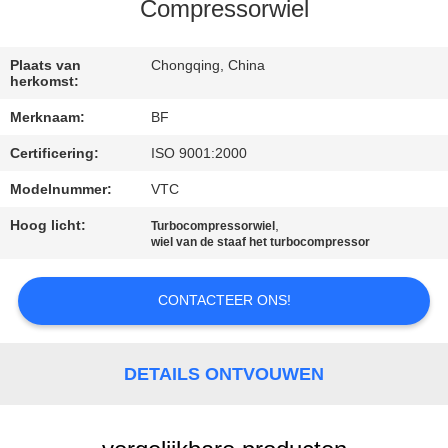
CONTACTEER
Compressorwiel
ONS
Plaats van
Chongqing, China
herkomst:
NIEUWS
Merknaam:
BF
Certificering:
ISO 9001:2000
SITEMAP
Modelnummer:
VTC
PRIVACY
Hoog licht:
,
Turbocompressorwiel
wiel van de staaf het turbocompressor
POLICY
CONTACTEER ONS!
DETAILS ONTVOUWEN