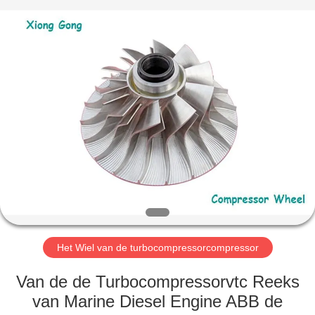
Xionggong
Mechanical
&
Electrical
Co.,
Ltd..
All
Rights
HUIS
Reserved.
PRODUCTEN
ONGEVEER
ONS
FABRIEKSREIS
Het Wiel van de turbocompressorcompressor
KWALITEITSCONTROLE
Van de de Turbocompressorvtc Reeks
van Marine Diesel Engine ABB de