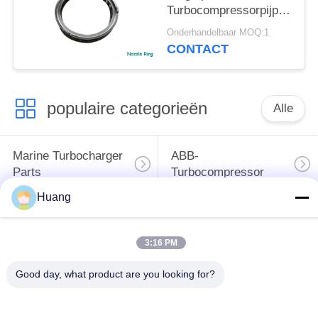
Turbocompressorpijp
de Ring van de de
Onderhandelbaar MOQ:1
Turbinepijp
CONTACT
populaire categorieën
Alle
Marine Turbocharger
ABB-
Parts
Turbocompressor
Huang
Mitsubishi
IHI-
ONTMOETE
MENSENturbocompressor
3:16 PM
Turbocompressor
Good day, what product are you looking for?
De Huisvesting van
Turbocompressorschacht
het