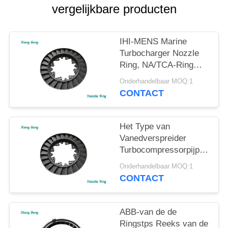
vergelijkbare producten
IHI-MENS Marine
Turbocharger Nozzle
Ring, NA/TCA-Ring
van de Reeks de
Onderhandelbaar MOQ:1
Turbopijp
CONTACT
Het Type van
Vanedverspreider
Turbocompressorpijp
Ring For ABB VTC
Onderhandelbaar MOQ:1
VTC214 VTC254
CONTACT
VTC304
ABB-van de de
Ringstps Reeks van de