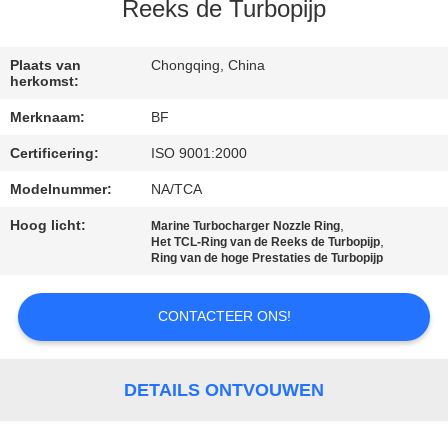
CONTACTEER
Reeks de Turbopijp
ONS
Plaats van
Chongqing, China
herkomst:
NIEUWS
Merknaam:
BF
Certificering:
ISO 9001:2000
SITEMAP
Modelnummer:
NA/TCA
PRIVACY
Hoog licht:
,
Marine Turbocharger Nozzle Ring
,
Het TCL-Ring van de Reeks de Turbopijp
POLICY
Ring van de hoge Prestaties de Turbopijp
CONTACTEER ONS!
DETAILS ONTVOUWEN