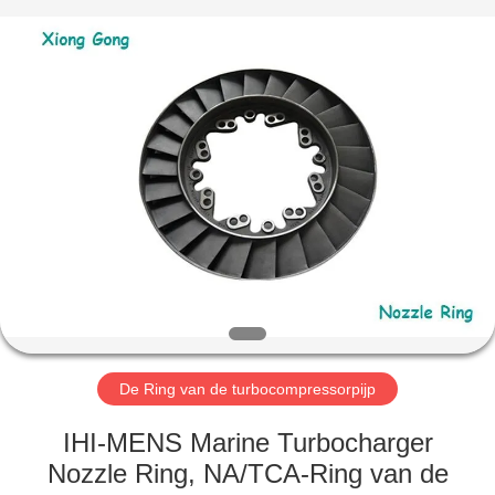
Xionggong
Mechanical
&
Electrical
Co.,
Ltd..
All
Rights
HUIS
Reserved.
PRODUCTEN
ONGEVEER
ONS
FABRIEKSREIS
De Ring van de turbocompressorpijp
KWALITEITSCONTROLE
IHI-MENS Marine Turbocharger
Nozzle Ring, NA/TCA-Ring van de