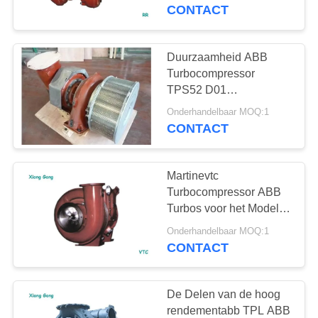
CONTACTEER
Turbocompressor rr
CONTACT
ONS
Duurzaamheid ABB
NIEUWS
Turbocompressor
TPS52 D01
Performance
SITEMAP
Onderhandelbaar MOQ:1
Turbocompressors
CONTACT
PRIVACY
Martinevtc
POLICY
Turbocompressor ABB
Turbos voor het Model
van VTC214 VTC254
Onderhandelbaar MOQ:1
VTC304
CONTACT
De Delen van de hoog
rendementabb TPL ABB