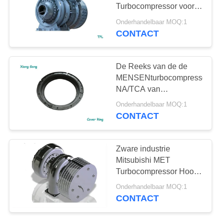
Turbocompressor voor
van het 4 Slag Diesel en
Onderhandelbaar MOQ:1
Gas Motoren
CONTACT
De Reeks van de de
MENSENturbocompressor
NA/TCA van
dekkingsring
Onderhandelbaar MOQ:1
turbocharger repair kit
CONTACT
IHI
Zware industrie
Mitsubishi MET
Turbocompressor Hoog
efficiënt
Onderhandelbaar MOQ:1
CONTACT