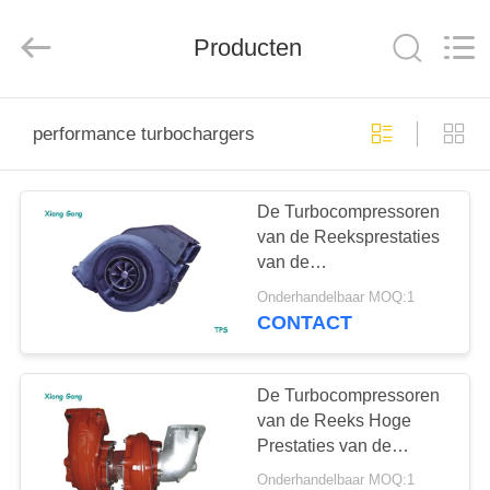
Xionggong
Mechanical
&
Electrical
Producten
Co.,
Ltd..
All
Rights
HUIS
Reserved.
performance turbochargers
PRODUCTEN
De Turbocompressoren
van de Reeksprestaties
ONGEVEER
van de
ONS
duurzaamheidsabb
Onderhandelbaar MOQ:1
Turbocompressor TPS
CONTACT
FABRIEKSREIS
De Turbocompressoren
KWALITEITSCONTROLE
van de Reeks Hoge
Prestaties van de
Martineabb
Onderhandelbaar MOQ:1