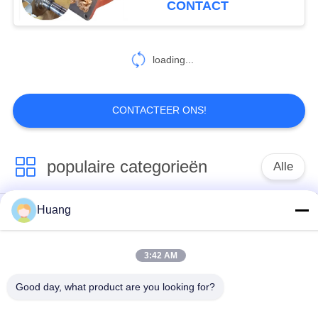
CONTACT
loading...
CONTACTEER ONS!
populaire categorieën
Alle
Huang
Marine Turbocharger
ABB-
Parts
Turbocompressor
3:42 AM
Mitsubishi
IHI-
Good day, what product are you looking for?
ONTMOETE
MENSENturbocompressor
Turbocompressor