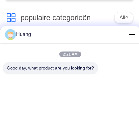
populaire categorieën
Alle
Huang
Marine Turbocharger
ABB-
Parts
Turbocompressor
2:21 AM
Mitsubishi
IHI-
Good day, what product are you looking for?
ONTMOETE
MENSENturbocompressor
Turbocompressor
De Huisvesting van
Turbocompressorschacht
het
turbocompressorlager
Turbohuisvesting
turbocompressorhuisvestin