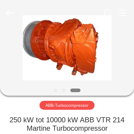
Xionggong
Mechanical
&
Electrical
Co.,
Ltd..
All
Rights
HUIS
Reserved.
PRODUCTEN
ONGEVEER
ONS
FABRIEKSREIS
ABB-Turbocompressor
KWALITEITSCONTROLE
250 kW tot 10000 kW ABB VTR 214
Martine Turbocompressor