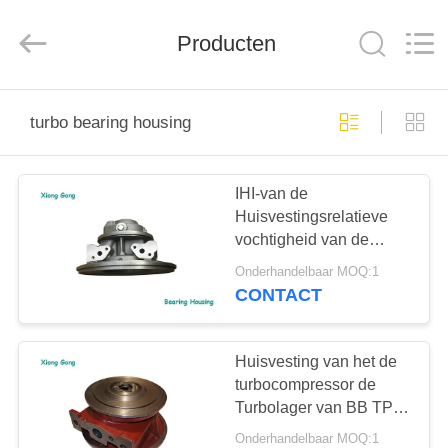
Xionggong
Mechanical
&
Electrical
Producten
Co.,
Ltd..
All
Rights
HUIS
Reserved.
turbo bearing housing
PRODUCTEN
IHI-van de
Huisvestingsrelatieve
ONGEVEER
vochtigheid van de
ONS
MENSEN de
Onderhandelbaar MOQ:1
Turbocompressor
CONTACT
Huisvesting van de de
FABRIEKSREIS
Reeks Turboturbine
Huisvesting van het de
KWALITEITSCONTROLE
turbocompressor de
Turbolager van BB TPS,
de Huisvesting van de
Onderhandelbaar MOQ:1