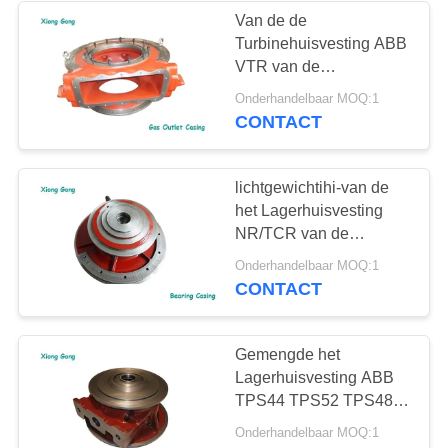
Van de de
Turbinehuisvesting ABB
VTR van de
schipdieselmotor Turbo
Onderhandelbaar MOQ:1
van het de
CONTACT
Turbocompressorgas de
Afzetomhulsel
lichtgewichtihi-van de
het Lagerhuisvesting
NR/TCR van de
MENSENturbocompressor
Onderhandelbaar MOQ:1
de Reeks Dragend
CONTACT
Omhulsel
Gemengde het
Lagerhuisvesting ABB
TPS44 TPS52 TPS48
TPS57 TPS50 TPS61
Onderhandelbaar MOQ:1
van de