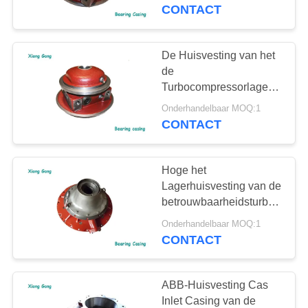
CONTACTEER
Turbocompressorcompressor
CONTACT
ONS
De Huisvesting van het
NIEUWS
de
Turbocompressorlager
van ABB rr Compl -
SITEMAP
Onderhandelbaar MOQ:1
Waterkoeling voor
CONTACT
Schipdieselmotor
PRIVACY
Hoge het
POLICY
Lagerhuisvesting van de
betrouwbaarheidsturbocompr
Huisvesting van de de
Onderhandelbaar MOQ:1
Reeksturbine van ABB
CONTACT
VTC
ABB-Huisvesting Cas
Inlet Casing van de