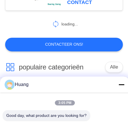
CONTACT
Stroomturbocompressor
loading...
CONTACTEER ONS!
populaire categorieën
Alle
Huang
Marine Turbocharger
ABB-
Parts
Turbocompressor
3:05 PM
Mitsubishi
IHI-
Good day, what product are you looking for?
ONTMOETE
MENSENturbocompressor
Turbocompressor