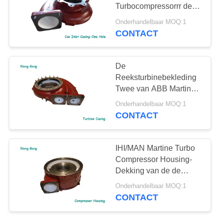
Turbocompressorrr de
Turbocompressor één
Onderhandelbaar MOQ:1
Gat
CONTACT
De
Reeksturbinebekleding
Twee van ABB Martine
Turbo Exhaust Housing
Onderhandelbaar MOQ:1
TPS Gat
CONTACT
IHI/MAN Martine Turbo
Compressor Housing-
Dekking van de de
Reeks de
Onderhandelbaar MOQ:1
Turbocompressor van
CONTACT
relatieve vochtigheid