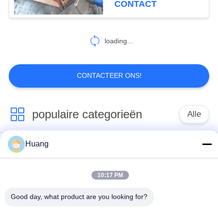
CONTACT
loading...
CONTACTEER ONS!
populaire categorieën
Alle
Huang
Marine Turbocharger
ABB-
Parts
Turbocompressor
10:17 PM
Mitsubishi
IHI-
Good day, what product are you looking for?
ONTMOETE
MENSENturbocompressor
Turbocompressor