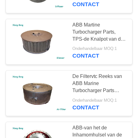
CONTACTEER
turbocompressorverspreider
CONTACT
ABB
ONS
ABB Martine
NIEUWS
Turbocharger Parts,
TPS-de Knalpot van de
Reeksturbocompressor
SITEMAP
Onderhandelbaar MOQ:1
CONTACT
PRIVACY
De Filtervtc Reeks van
POLICY
ABB Marine
Turbocharger Parts
Turbocharger Air 1
Onderhandelbaar MOQ:1
Jaargarantie
CONTACT
ABB-van het de
Inhamomhulsel van de