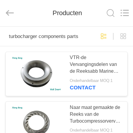
Xionggong
Mechanical
&
Electrical
Producten
Co.,
Ltd..
All
Rights
HUIS
Reserved.
turbocharger components parts
PRODUCTEN
VTR-de
Vervangingsdelen van
ONGEVEER
de Reeksabb Marine
ONS
Turbocharger Parts Wall
Onderhandelbaar MOQ:1
Insert Turbocompressor
CONTACT
FABRIEKSREIS
Naar maat gemaakte de
KWALITEITSCONTROLE
Reeks van de
Turbocompressorvervangstuk
TPS van de
Onderhandelbaar MOQ:1