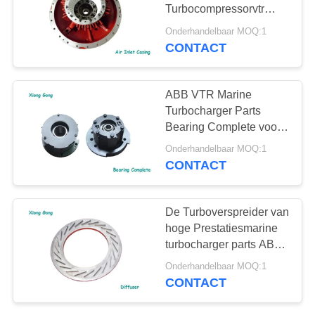
Turbocompressorvtr
Lucht de
Onderhandelbaar MOQ:1
TurbocompressorSamenstell
CONTACT
delen
ABB VTR Marine
Turbocharger Parts
Bearing Complete voor
Schipdieselmotor
Onderhandelbaar MOQ:1
CONTACT
De Turboverspreider van
hoge Prestatiesmarine
turbocharger parts ABB
VTR
Onderhandelbaar MOQ:1
CONTACT