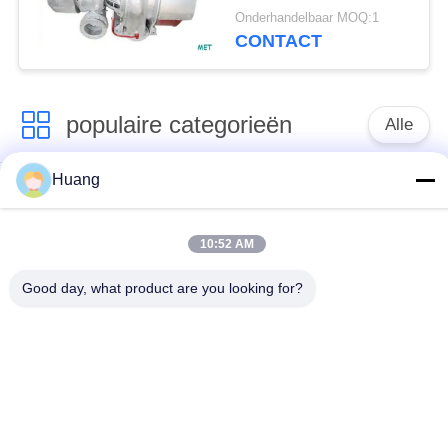
Mitsubishi ONTMOETE
Onderhandelbaar MOQ:1
Turbocompressor
CONTACT
populaire categorieën
Alle
Huang
Marine Turbocharger
ABB-
Parts
Turbocompressor
10:52 AM
Mitsubishi
IHI-
Good day, what product are you looking for?
ONTMOETE
MENSENturbocompressor
Turbocompressor
De Huisvesting van
Turbocompressorschacht
het
turbocompressorlager