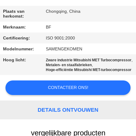
CONTACTEER
ONS
Plaats van
Chongqing, China
herkomst:
Merknaam:
BF
NIEUWS
Certificering:
ISO 9001:2000
SITEMAP
Modelnummer:
SAMENGEKOMEN
Hoog licht:
,
Zware industrie Mitsubishi MET Turbocompressor
,
Metalen- en staalfabrieken
PRIVACY
Hoge-efficiëntie Mitsubishi MET-turbocompressor
POLICY
CONTACTEER ONS!
DETAILS ONTVOUWEN
vergelijkbare producten