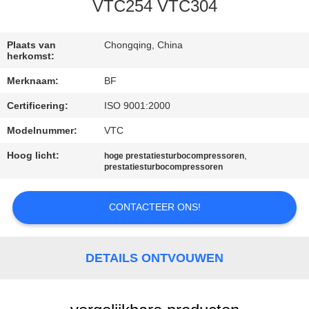
CONTACTEER
VTC254 VTC304
ONS
Plaats van
Chongqing, China
herkomst:
NIEUWS
Merknaam:
BF
Certificering:
ISO 9001:2000
SITEMAP
Modelnummer:
VTC
PRIVACY
Hoog licht:
,
hoge prestatiesturbocompressoren
prestatiesturbocompressoren
POLICY
CONTACTEER ONS!
DETAILS ONTVOUWEN