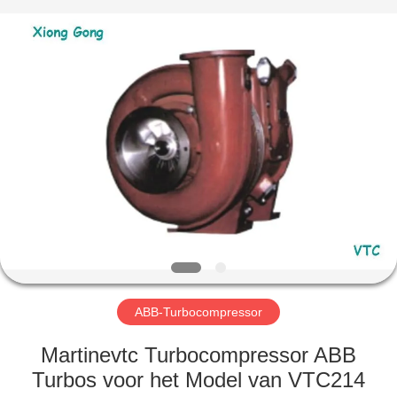
Xionggong
Mechanical
&
Electrical
Co.,
Ltd..
All
Rights
HUIS
Reserved.
PRODUCTEN
ONGEVEER
ONS
FABRIEKSREIS
ABB-Turbocompressor
KWALITEITSCONTROLE
Martinevtc Turbocompressor ABB
Turbos voor het Model van VTC214