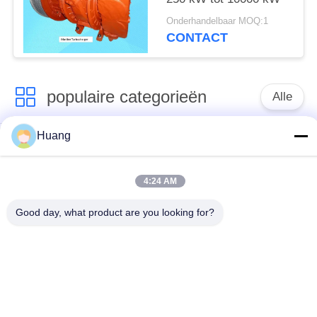
Onderhandelbaar MOQ:1
CONTACT
populaire categorieën
Alle
Huang
Marine Turbocharger
ABB-
Parts
Turbocompressor
4:24 AM
Mitsubishi
IHI-
Good day, what product are you looking for?
ONTMOETE
MENSENturbocompressor
Turbocompressor
De Huisvesting van
Turbocompressorschacht
het
turbocompressorlager