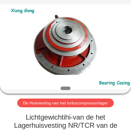
Xionggong
Mechanical
&
Electrical
Co.,
Ltd..
All
Rights
HUIS
Reserved.
PRODUCTEN
ONGEVEER
ONS
FABRIEKSREIS
De Huisvesting van het turbocompressorlager
KWALITEITSCONTROLE
Lichtgewichtihi-van de het
Lagerhuisvesting NR/TCR van de