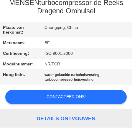
CONTACTEER
MENSENturbocompressor de Reeks
ONS
Dragend Omhulsel
NIEUWS
Plaats van
Chongqing, China
herkomst:
Merknaam:
BF
SITEMAP
Certificering:
ISO 9001:2000
Modelnummer:
NR/TCR
PRIVACY
POLICY
Hoog licht:
,
water gekoelde turbohuisvesting
turbocompressorhuisvesting
CONTACTEER ONS!
DETAILS ONTVOUWEN