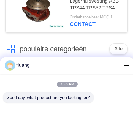
Lagerhuisvesting ABB
TPS44 TPS52 TPS48
TPS57 TPS50 TPS61
Onderhandelbaar MOQ:1
van de
CONTACT
Stroomturbocompressor
populaire categorieën
Alle
Huang
Marine Turbocharger
ABB-
Parts
Turbocompressor
2:35 AM
Mitsubishi
IHI-
Good day, what product are you looking for?
ONTMOETE
MENSENturbocompressor
Turbocompressor
De Huisvesting van
Turbocompressorschacht
het