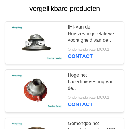
vergelijkbare producten
IHI-van de
Huisvestingsrelatieve
vochtigheid van de
MENSEN de
Onderhandelbaar MOQ:1
Turbocompressor
CONTACT
Huisvesting van de de
Reeks Turboturbine
Hoge het
Lagerhuisvesting van
de
betrouwbaarheidsturbocomp
Onderhandelbaar MOQ:1
Huisvesting van de de
CONTACT
Reeksturbine van ABB
VTC
Gemengde het