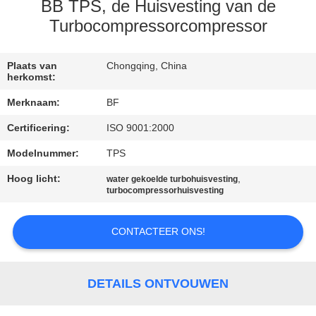
CONTACTEER
BB TPS, de Huisvesting van de
ONS
Turbocompressorcompressor
NIEUWS
Plaats van
Chongqing, China
herkomst:
Merknaam:
BF
SITEMAP
Certificering:
ISO 9001:2000
Modelnummer:
TPS
PRIVACY
POLICY
Hoog licht:
,
water gekoelde turbohuisvesting
turbocompressorhuisvesting
CONTACTEER ONS!
DETAILS ONTVOUWEN