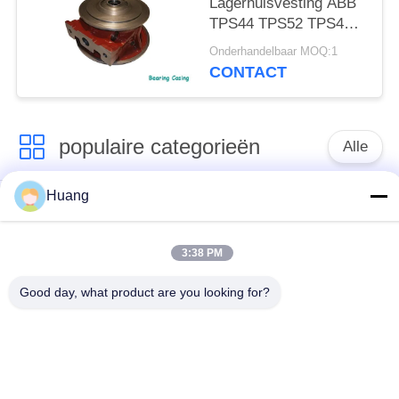
Lagerhuisvesting ABB
TPS44 TPS52 TPS48
TPS57 TPS50 TPS61
Onderhandelbaar MOQ:1
van de
CONTACT
Stroomturbocompressor
populaire categorieën
Alle
Huang
Marine Turbocharger
ABB-
Parts
Turbocompressor
3:38 PM
Mitsubishi
IHI-
Good day, what product are you looking for?
ONTMOETE
MENSENturbocompressor
Turbocompressor
De Huisvesting van
Turbocompressorschacht
het