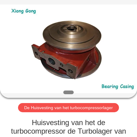
Xionggong
Mechanical
&
Electrical
Co.,
Ltd..
All
Rights
HUIS
Reserved.
PRODUCTEN
ONGEVEER
ONS
FABRIEKSREIS
De Huisvesting van het turbocompressorlager
KWALITEITSCONTROLE
Huisvesting van het de
turbocompressor de Turbolager van