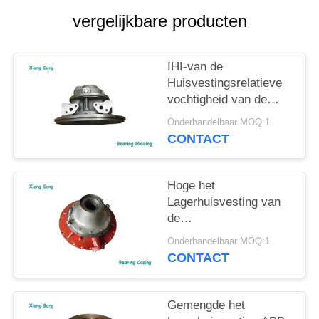
vergelijkbare producten
IHI-van de
Huisvestingsrelatieve
vochtigheid van de
MENSEN de
Onderhandelbaar MOQ:1
Turbocompressor
CONTACT
Huisvesting van de de
Reeks Turboturbine
Hoge het
Lagerhuisvesting van
de
betrouwbaarheidsturbocomp
Onderhandelbaar MOQ:1
Huisvesting van de de
CONTACT
Reeksturbine van ABB
VTC
Gemengde het