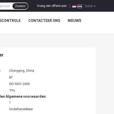
Vraag een offerte aan
Zoeken
|
Dutch
TSCONTROLE
CONTACTEER ONS
NIEUWS
er
t:
Chongqing, China
BF
ISO 9001:2000
TPs
den Algemene voorwaarden:
1
Onderhandelbaar