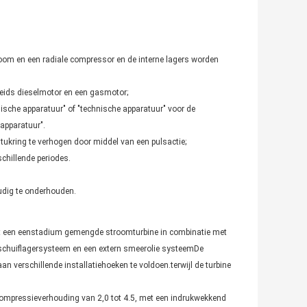
om en een radiale compressor en de interne lagers worden
eids dieselmotor en een gasmotor;
nische apparatuur" of "technische apparatuur" voor de
 apparatuur".
ukring te verhogen door middel van een pulsactie;
chillende periodes.
udig te onderhouden.
 een eenstadium gemengde stroomturbine in combinatie met
schuiflagersysteem en een extern smeerolie systeemDe
an verschillende installatiehoeken te voldoen.terwijl de turbine
compressieverhouding van 2,0 tot 4.5, met een indrukwekkend