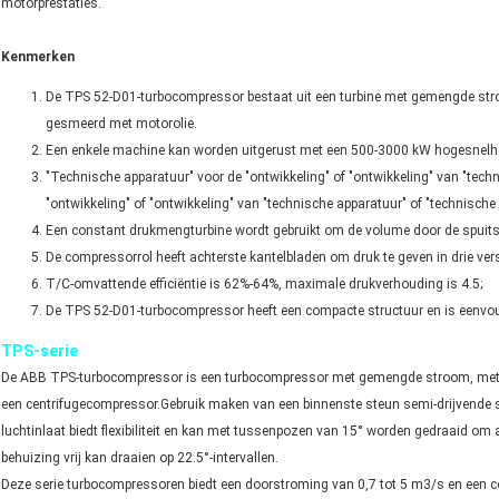
motorprestaties.
Kenmerken
De TPS 52-D01-turbocompressor bestaat uit een turbine met gemengde stro
gesmeerd met motorolie.
Een enkele machine kan worden uitgerust met een 500-3000 kW hogesnelh
"Technische apparatuur" voor de "ontwikkeling" of "ontwikkeling" van "tech
"ontwikkeling" of "ontwikkeling" van "technische apparatuur" of "technische
Een constant drukmengturbine wordt gebruikt om de volume door de spuitst
De compressorrol heeft achterste kantelbladen om druk te geven in drie vers
T/C-omvattende efficiëntie is 62%-64%, maximale drukverhouding is 4.5;
De TPS 52-D01-turbocompressor heeft een compacte structuur en is eenvo
TPS-serie
De ABB TPS-turbocompressor is een turbocompressor met gemengde stroom, met
een centrifugecompressor.Gebruik maken van een binnenste steun semi-drijvende 
luchtinlaat biedt flexibiliteit en kan met tussenpozen van 15° worden gedraaid om a
behuizing vrij kan draaien op 22.5°-intervallen.
Deze serie turbocompressoren biedt een doorstroming van 0,7 tot 5 m3/s en een 