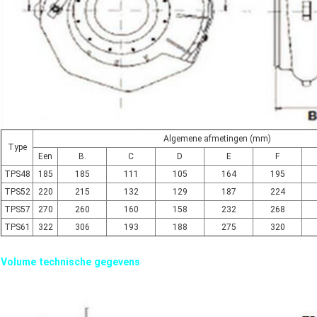
Algemene afmetingen (mm)
Type
Een
B.
C
D
E
F
TPS48
185
185
111
105
164
195
TPS52
220
215
132
129
187
224
TPS57
270
260
160
158
232
268
TPS61
322
306
193
188
275
320
Volume technische gegevens