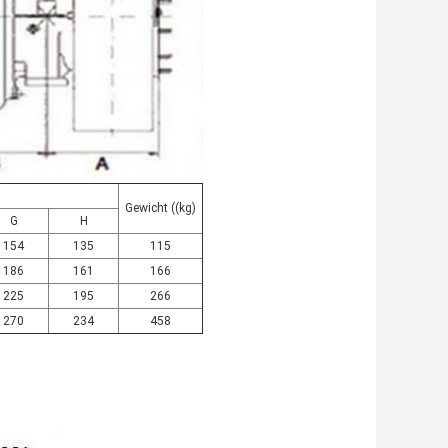
Gewicht ((kg)
G
H
154
135
115
186
161
166
225
195
266
270
234
458