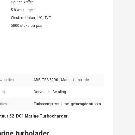
Houten koffer
5-8 werkdagen
Western Union, L/C, T/T
5000 stuks per jaar
lwoorden:
ABB TPS 52D01 Marine turbolader
ing:
Ontvangen Betaling
rken:
Turbocompressor met gemengde stroom
tuur 52-D01 Marine Turbocharger
,
ine turbolader