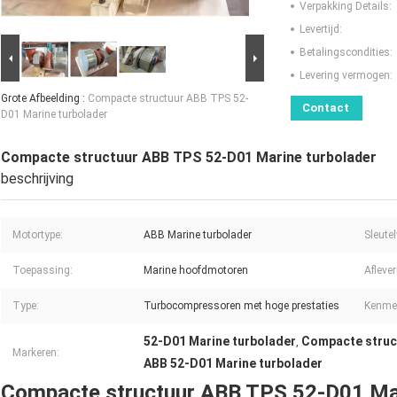
Verpakking Details:
Levertijd:
Betalingscondities:
Levering vermogen:
Grote Afbeelding :
Compacte structuur ABB TPS 52-
Contact
D01 Marine turbolader
Compacte structuur ABB TPS 52-D01 Marine turbolader
beschrijving
Motortype:
ABB Marine turbolader
Sleute
Toepassing:
Marine hoofdmotoren
Aflever
Type:
Turbocompressoren met hoge prestaties
Kenme
52-D01 Marine turbolader
Compacte struc
,
Markeren:
ABB 52-D01 Marine turbolader
Compacte structuur ABB TPS 52-D01 Mar